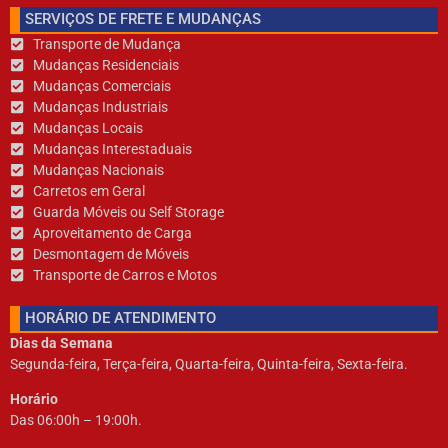
novembro 3, 2020
Nenhum comentário
SERVIÇOS DE FRETE E MUDANÇAS
Transporte de Mudança​
Mudanças Residenciais​
Mudanças Comerciais
Mudanças I
ndustriais
Mudanças L
ocais
Mudanças Interestaduais
Mudanças Nacionais
Carretos em Geral
Guarda Móveis ou Self Storage
Aproveitamento de Carga
Desmontagem de Móveis
Transporte de Carros e Motos
HORÁRIO DE ATENDIMENTO
Dias da Semana
Segunda-feira, Terça-feira, Quarta-feira, Quinta-feira, Sexta-feira.
Horário
Das 06:00h – 19:00h.