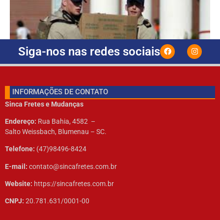
Siga-nos nas redes sociais
INFORMAÇÕES DE CONTATO
Sinca Fretes e Mudanças
Endereço:
Rua Bahia, 4582 –
Salto Weissbach, Blumenau – SC.
Telefone:
(47)98496-8424
E-mail:
contato@sincafretes.com.br
Website:
https://sincafretes.com.br
CNPJ:
20.781.631/0001-00
Frete e Mudança em Blumenau